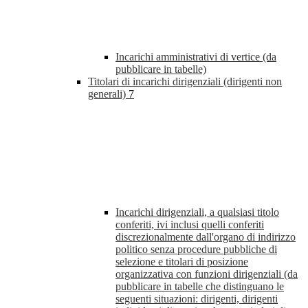
Incarichi amministrativi di vertice (da
pubblicare in tabelle)
Titolari di incarichi dirigenziali (dirigenti non
generali)
7
Incarichi dirigenziali, a qualsiasi titolo
conferiti, ivi inclusi quelli conferiti
discrezionalmente dall'organo di indirizzo
politico senza procedure pubbliche di
selezione e titolari di posizione
organizzativa con funzioni dirigenziali (da
pubblicare in tabelle che distinguano le
seguenti situazioni: dirigenti, dirigenti