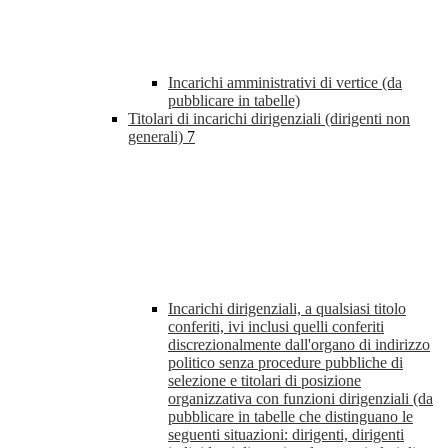
Incarichi amministrativi di vertice (da
pubblicare in tabelle)
Titolari di incarichi dirigenziali (dirigenti non
generali)
7
Incarichi dirigenziali, a qualsiasi titolo
conferiti, ivi inclusi quelli conferiti
discrezionalmente dall'organo di indirizzo
politico senza procedure pubbliche di
selezione e titolari di posizione
organizzativa con funzioni dirigenziali (da
pubblicare in tabelle che distinguano le
seguenti situazioni: dirigenti, dirigenti