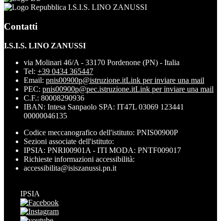
I.S.I.S. LINO ZANUSSI
Contatti
I.S.I.S. LINO ZANUSSI
via Molinari 46/A - 33170 Pordenone (PN) - Italia
Tel:
+39 0434 365447
Email:
pnis00900p@istruzione.it
Link per inviare una mail
PEC:
pnis00900p@pec.istruzione.it
Link per inviare una mail
C.F.: 80008290936
IBAN: Intesa Sanpaolo SPA: IT47L 03069 123441
00000046135
Codice meccanografico dell'istituto: PNIS00900P
Sezioni associate dell'istituto:
IPSIA: PNRI00901A - ITI MODA: PNTF009017
Richieste informazioni accessibilità:
accessibilita@isiszanussi.pn.it
IPSIA