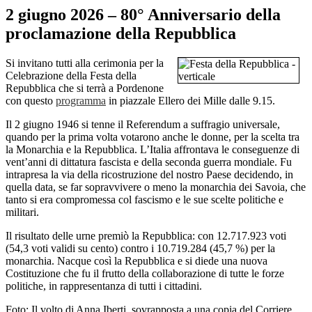
2 giugno 2026 – 80° Anniversario della
proclamazione della Repubblica
Si invitano tutti alla cerimonia per la
Celebrazione della Festa della
Repubblica che si terrà a Pordenone
con questo
programma
in piazzale Ellero dei Mille dalle 9.15.
Il 2 giugno 1946 si tenne il Referendum a suffragio universale,
quando per la prima volta votarono anche le donne, per la scelta tra
la Monarchia e la Repubblica. L’Italia affrontava le conseguenze di
vent’anni di dittatura fascista e della seconda guerra mondiale. Fu
intrapresa la via della ricostruzione del nostro Paese decidendo, in
quella data, se far sopravvivere o meno la monarchia dei Savoia, che
tanto si era compromessa col fascismo e le sue scelte politiche e
militari.
Il risultato delle urne premiò la Repubblica: con 12.717.923 voti
(54,3 voti validi su cento) contro i 10.719.284 (45,7 %) per la
monarchia. Nacque così la Repubblica e si diede una nuova
Costituzione che fu il frutto della collaborazione di tutte le forze
politiche, in rappresentanza di tutti i cittadini.
Foto: Il volto di Anna Iberti, sovrapposta a una copia del Corriere