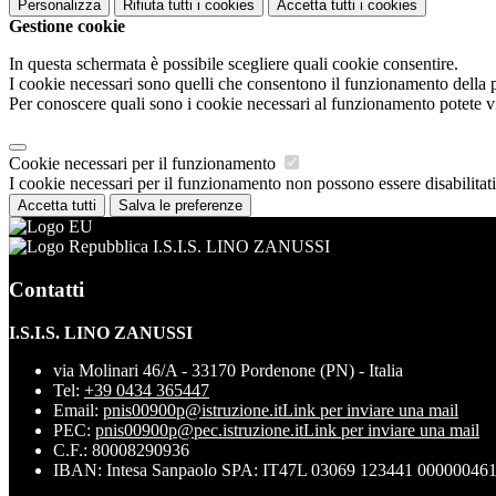
Personalizza
Rifiuta tutti
i cookies
Accetta tutti
i cookies
Gestione cookie
In questa schermata è possibile scegliere quali cookie consentire.
I cookie necessari sono quelli che consentono il funzionamento della pi
Per conoscere quali sono i cookie necessari al funzionamento potete v
Cookie necessari per il funzionamento
I cookie necessari per il funzionamento non possono essere disabilitati.
Accetta tutti
Salva le preferenze
I.S.I.S. LINO ZANUSSI
Contatti
I.S.I.S. LINO ZANUSSI
via Molinari 46/A - 33170 Pordenone (PN) - Italia
Tel:
+39 0434 365447
Email:
pnis00900p@istruzione.it
Link per inviare una mail
PEC:
pnis00900p@pec.istruzione.it
Link per inviare una mail
C.F.: 80008290936
IBAN: Intesa Sanpaolo SPA: IT47L 03069 123441 00000046