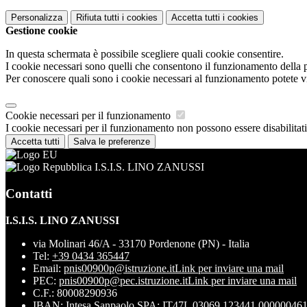
Personalizza
Rifiuta tutti
i cookies
Accetta tutti
i cookies
Gestione cookie
In questa schermata è possibile scegliere quali cookie consentire.
I cookie necessari sono quelli che consentono il funzionamento della pi
Per conoscere quali sono i cookie necessari al funzionamento potete v
Cookie necessari per il funzionamento
I cookie necessari per il funzionamento non possono essere disabilitati.
Accetta tutti
Salva le preferenze
I.S.I.S. LINO ZANUSSI
Contatti
I.S.I.S. LINO ZANUSSI
via Molinari 46/A - 33170 Pordenone (PN) - Italia
Tel:
+39 0434 365447
Email:
pnis00900p@istruzione.it
Link per inviare una mail
PEC:
pnis00900p@pec.istruzione.it
Link per inviare una mail
C.F.: 80008290936
IBAN: Intesa Sanpaolo SPA: IT47L 03069 123441 00000046