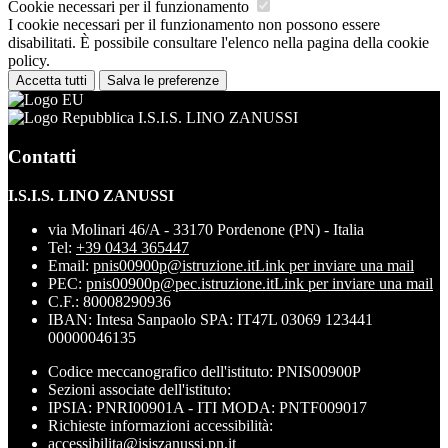
Cookie necessari per il funzionamento
I cookie necessari per il funzionamento non possono essere
disabilitati. È possibile consultare l'elenco nella pagina della cookie
policy.
Accetta tutti
Salva le preferenze
I.S.I.S. LINO ZANUSSI
Contatti
I.S.I.S. LINO ZANUSSI
via Molinari 46/A - 33170 Pordenone (PN) - Italia
Tel:
+39 0434 365447
Email:
pnis00900p@istruzione.it
Link per inviare una mail
PEC:
pnis00900p@pec.istruzione.it
Link per inviare una mail
C.F.: 80008290936
IBAN: Intesa Sanpaolo SPA: IT47L 03069 123441
00000046135
Codice meccanografico dell'istituto: PNIS00900P
Sezioni associate dell'istituto:
IPSIA: PNRI00901A - ITI MODA: PNTF009017
Richieste informazioni accessibilità:
accessibilita@isiszanussi.pn.it