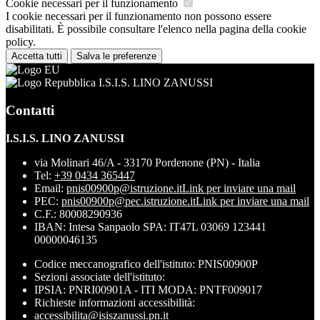
Cookie necessari per il funzionamento
I cookie necessari per il funzionamento non possono essere
disabilitati. È possibile consultare l'elenco nella pagina della cookie
policy.
Accetta tutti
Salva le preferenze
I.S.I.S. LINO ZANUSSI
Contatti
I.S.I.S. LINO ZANUSSI
via Molinari 46/A - 33170 Pordenone (PN) - Italia
Tel:
+39 0434 365447
Email:
pnis00900p@istruzione.it
Link per inviare una mail
PEC:
pnis00900p@pec.istruzione.it
Link per inviare una mail
C.F.: 80008290936
IBAN: Intesa Sanpaolo SPA: IT47L 03069 123441
00000046135
Codice meccanografico dell'istituto: PNIS00900P
Sezioni associate dell'istituto:
IPSIA: PNRI00901A - ITI MODA: PNTF009017
Richieste informazioni accessibilità:
accessibilita@isiszanussi.pn.it