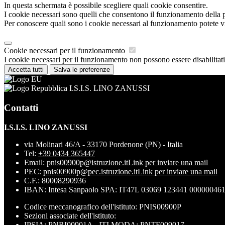
In questa schermata è possibile scegliere quali cookie consentire.
I cookie necessari sono quelli che consentono il funzionamento della pi
Per conoscere quali sono i cookie necessari al funzionamento potete v
Cookie necessari per il funzionamento
I cookie necessari per il funzionamento non possono essere disabilitati.
Accetta tutti
Salva le preferenze
I.S.I.S. LINO ZANUSSI
Contatti
I.S.I.S. LINO ZANUSSI
via Molinari 46/A - 33170 Pordenone (PN) - Italia
Tel:
+39 0434 365447
Email:
pnis00900p@istruzione.it
Link per inviare una mail
PEC:
pnis00900p@pec.istruzione.it
Link per inviare una mail
C.F.: 80008290936
IBAN: Intesa Sanpaolo SPA: IT47L 03069 123441 00000046
Codice meccanografico dell'istituto: PNIS00900P
Sezioni associate dell'istituto:
IPSIA: PNRI00901A - ITI MODA: PNTF009017