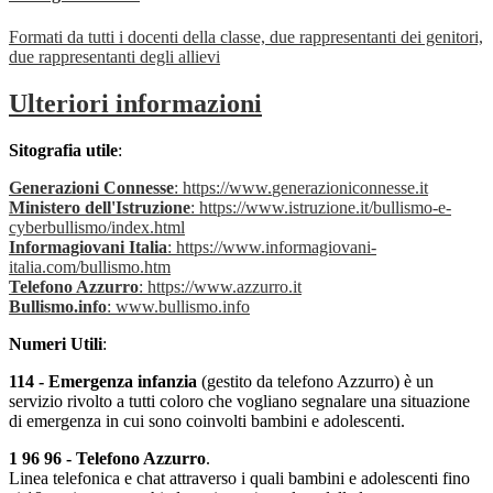
Formati da tutti i docenti della classe, due rappresentanti dei genitori,
due rappresentanti degli allievi
Ulteriori informazioni
Sitografia utile
:
Generazioni Connesse
: https://www.
generazioniconnesse.it
Ministero dell'Istruzione
: https://www.istruzione.it/bullismo-e-
cyberbullismo/index.html
Informagiovani Italia
: https://www.informagiovani-
italia.com/bullismo.htm
Telefono Azzurro
:
https://www.azzurro.it
Bullismo.info
:
www.bullismo.info
Numeri Utili
:
114 - Emergenza infanzia
(gestito da telefono Azzurro) è un
servizio rivolto a tutti coloro che
vogliano segnalare una situazione
di emergenza in cui sono coinvolti bambini e
adolescenti.
1 96 96 - Telefono Azzurro
.
Linea telefonica e chat attraverso i quali bambini e adolescenti
fino