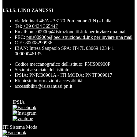
I.S.I.S. LINO ZANUSSI
via Molinari 46/A - 33170 Pordenone (PN) - Italia
Tel:
+39 0434 365447
Email:
pnis00900p@istruzione.it
Link per inviare una mail
PEC:
pnis00900p@pec.istruzione.it
Link per inviare una mail
C.F.: 80008290936
IBAN: Intesa Sanpaolo SPA: IT47L 03069 123441
00000046135
Codice meccanografico dell'istituto: PNIS00900P
Sezioni associate dell'istituto:
IPSIA: PNRI00901A - ITI MODA: PNTF009017
Richieste informazioni accessibilità:
accessibilita@isiszanussi.pn.it
IPSIA
ITI Sistema Moda