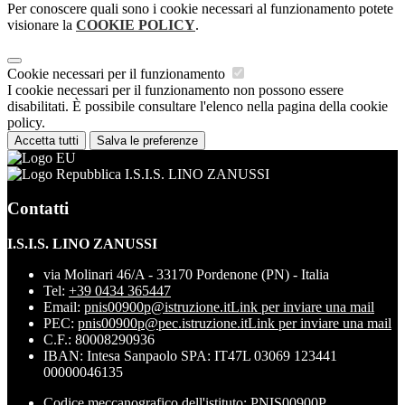
Per conoscere quali sono i cookie necessari al funzionamento potete
visionare la
COOKIE POLICY
.
Cookie necessari per il funzionamento
I cookie necessari per il funzionamento non possono essere
disabilitati. È possibile consultare l'elenco nella pagina della cookie
policy.
Accetta tutti
Salva le preferenze
I.S.I.S. LINO ZANUSSI
Contatti
I.S.I.S. LINO ZANUSSI
via Molinari 46/A - 33170 Pordenone (PN) - Italia
Tel:
+39 0434 365447
Email:
pnis00900p@istruzione.it
Link per inviare una mail
PEC:
pnis00900p@pec.istruzione.it
Link per inviare una mail
C.F.: 80008290936
IBAN: Intesa Sanpaolo SPA: IT47L 03069 123441
00000046135
Codice meccanografico dell'istituto: PNIS00900P