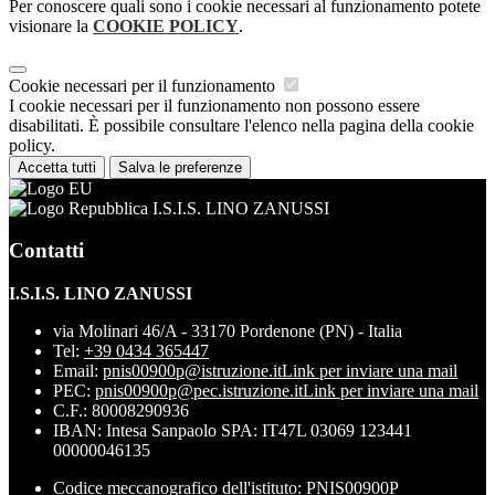
Per conoscere quali sono i cookie necessari al funzionamento potete
visionare la
COOKIE POLICY
.
Cookie necessari per il funzionamento
I cookie necessari per il funzionamento non possono essere
disabilitati. È possibile consultare l'elenco nella pagina della cookie
policy.
Accetta tutti
Salva le preferenze
I.S.I.S. LINO ZANUSSI
Contatti
I.S.I.S. LINO ZANUSSI
via Molinari 46/A - 33170 Pordenone (PN) - Italia
Tel:
+39 0434 365447
Email:
pnis00900p@istruzione.it
Link per inviare una mail
PEC:
pnis00900p@pec.istruzione.it
Link per inviare una mail
C.F.: 80008290936
IBAN: Intesa Sanpaolo SPA: IT47L 03069 123441
00000046135
Codice meccanografico dell'istituto: PNIS00900P