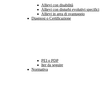
Allievi con disabilità
Allievi con disturbi evolutivi specifici
Allievi in area di svantaggio
Diagnosi o Certificazione
PEI o PDP
Iter da seguire
Normativa