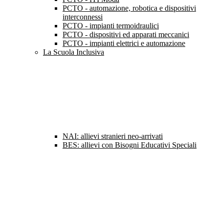
PCTO - automazione, robotica e dispositivi
interconnessi
PCTO - impianti termoidraulici
PCTO - dispositivi ed apparati meccanici
PCTO - impianti elettrici e automazione
La Scuola Inclusiva
NAI: allievi stranieri neo-arrivati
BES: allievi con Bisogni Educativi Speciali