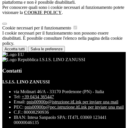
piattaforma e non è possibile disabilitarli.
Per conoscere quali sono i cookie necessari al funzionamento potete
visionare la
COOKIE POLICY
.
Cookie necessari per il funzionamento
I cookie necessari per il funzionamento non possono essere
disabilitati. È possibile consultare l'elenco nella pagina della cookie
policy.
Accetta tutti
Salva le preferenze
I.S.I.S. LINO ZANUSSI
Contatti
I.S.I.S. LINO ZANUSSI
via Molinari 46/A - 33170 Pordenone (PN) - Italia
Tel:
+39 0434 365447
Email:
pnis00900p@istruzione.it
Link per inviare una mail
PEC:
pnis00900p@pec.istruzione.it
Link per inviare una mail
C.F.: 80008290936
IBAN: Intesa Sanpaolo SPA: IT47L 03069 123441
00000046135