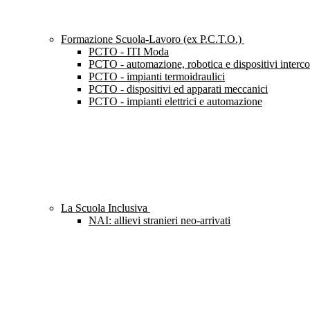
Formazione Scuola-Lavoro (ex P.C.T.O.)
PCTO - ITI Moda
PCTO - automazione, robotica e dispositivi interc
PCTO - impianti termoidraulici
PCTO - dispositivi ed apparati meccanici
PCTO - impianti elettrici e automazione
La Scuola Inclusiva
NAI: allievi stranieri neo-arrivati