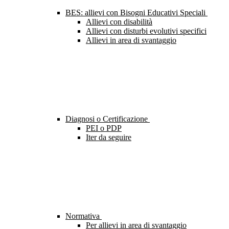
BES: allievi con Bisogni Educativi Speciali
Allievi con disabilità
Allievi con disturbi evolutivi specifici
Allievi in area di svantaggio
Diagnosi o Certificazione
PEI o PDP
Iter da seguire
Normativa
Per allievi in area di svantaggio