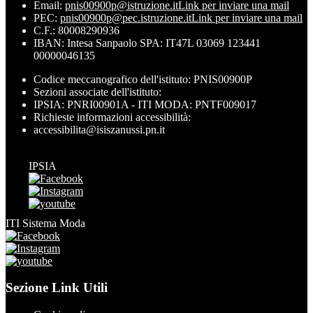
Email:
pnis00900p@istruzione.it
Link per inviare una mail
PEC:
pnis00900p@pec.istruzione.it
Link per inviare una mail
C.F.: 80008290936
IBAN: Intesa Sanpaolo SPA: IT47L 03069 123441
00000046135
Codice meccanografico dell'istituto: PNIS00900P
Sezioni associate dell'istituto:
IPSIA: PNRI00901A - ITI MODA: PNTF009017
Richieste informazioni accessibilità:
accessibilita@isiszanussi.pn.it
IPSIA
ITI Sistema Moda
Sezione Link Utili