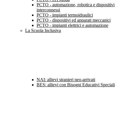
PCTO - automazione, robotica e dispositivi
interconnessi
PCTO - impianti termoidraulici
PCTO - dispositivi ed apparati meccanici
PCTO - impianti elettrici e automazione
La Scuola Inclusiva
NAI: allievi stranieri neo-arrivati
BES: allievi con Bisogni Educativi Speciali