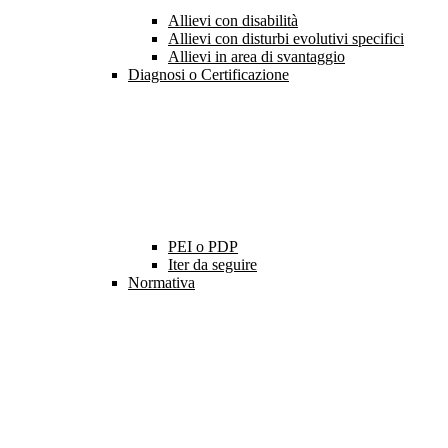
Allievi con disabilità
Allievi con disturbi evolutivi specifici
Allievi in area di svantaggio
Diagnosi o Certificazione
PEI o PDP
Iter da seguire
Normativa