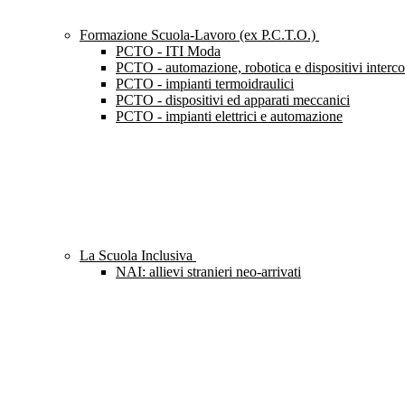
Formazione Scuola-Lavoro (ex P.C.T.O.)
PCTO - ITI Moda
PCTO - automazione, robotica e dispositivi interc
PCTO - impianti termoidraulici
PCTO - dispositivi ed apparati meccanici
PCTO - impianti elettrici e automazione
La Scuola Inclusiva
NAI: allievi stranieri neo-arrivati