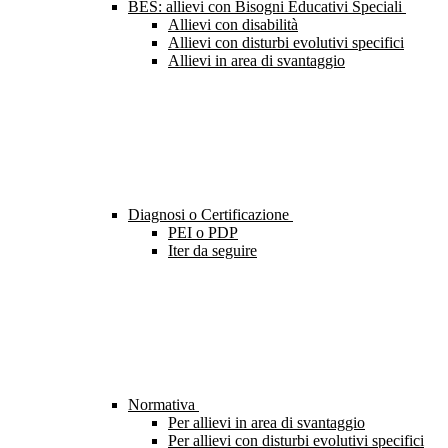
BES: allievi con Bisogni Educativi Speciali
Allievi con disabilità
Allievi con disturbi evolutivi specifici
Allievi in area di svantaggio
Diagnosi o Certificazione
PEI o PDP
Iter da seguire
Normativa
Per allievi in area di svantaggio
Per allievi con disturbi evolutivi specifici