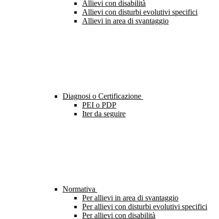
Allievi con disabilità
Allievi con disturbi evolutivi specifici
Allievi in area di svantaggio
Diagnosi o Certificazione
PEI o PDP
Iter da seguire
Normativa
Per allievi in area di svantaggio
Per allievi con disturbi evolutivi specifici
Per allievi con disabilità