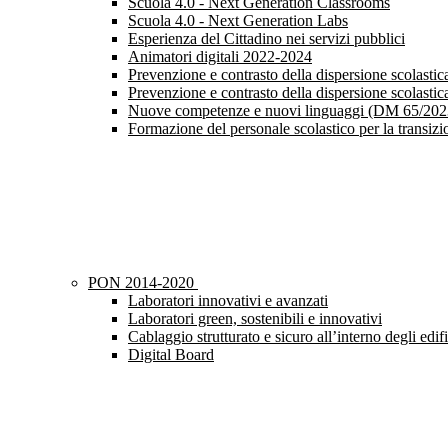
Scuola 4.0 - Next Generation Classrooms
Scuola 4.0 - Next Generation Labs
Esperienza del Cittadino nei servizi pubblici
Animatori digitali 2022-2024
Prevenzione e contrasto della dispersione scolast
Prevenzione e contrasto della dispersione scolast
Nuove competenze e nuovi linguaggi (DM 65/202
Formazione del personale scolastico per la transiz
PON 2014-2020
Laboratori innovativi e avanzati
Laboratori green, sostenibili e innovativi
Cablaggio strutturato e sicuro all’interno degli edifi
Digital Board