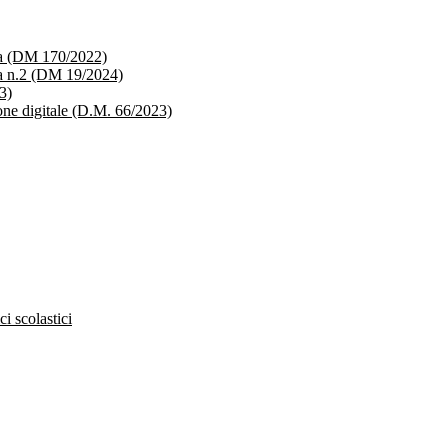
ica (DM 170/2022)
ica n.2 (DM 19/2024)
3)
ione digitale (D.M. 66/2023)
ci scolastici