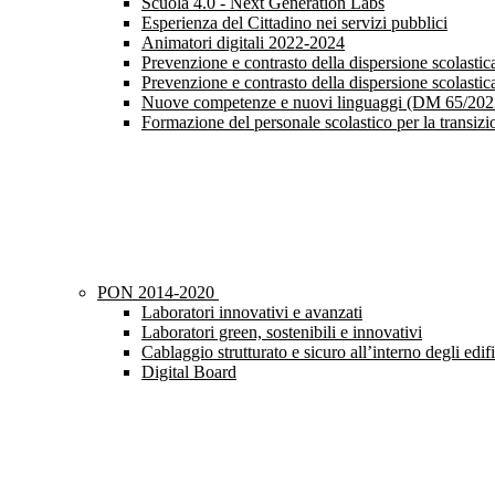
Scuola 4.0 - Next Generation Labs
Esperienza del Cittadino nei servizi pubblici
Animatori digitali 2022-2024
Prevenzione e contrasto della dispersione scolast
Prevenzione e contrasto della dispersione scolast
Nuove competenze e nuovi linguaggi (DM 65/202
Formazione del personale scolastico per la transiz
PON 2014-2020
Laboratori innovativi e avanzati
Laboratori green, sostenibili e innovativi
Cablaggio strutturato e sicuro all’interno degli edifi
Digital Board