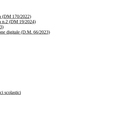
ica (DM 170/2022)
ica n.2 (DM 19/2024)
3)
ione digitale (D.M. 66/2023)
ci scolastici