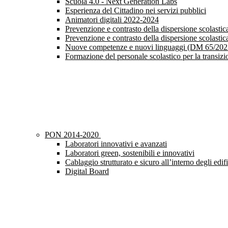
Scuola 4.0 - Next Generation Labs
Esperienza del Cittadino nei servizi pubblici
Animatori digitali 2022-2024
Prevenzione e contrasto della dispersione scolast
Prevenzione e contrasto della dispersione scolast
Nuove competenze e nuovi linguaggi (DM 65/202
Formazione del personale scolastico per la transiz
PON 2014-2020
Laboratori innovativi e avanzati
Laboratori green, sostenibili e innovativi
Cablaggio strutturato e sicuro all’interno degli edifi
Digital Board