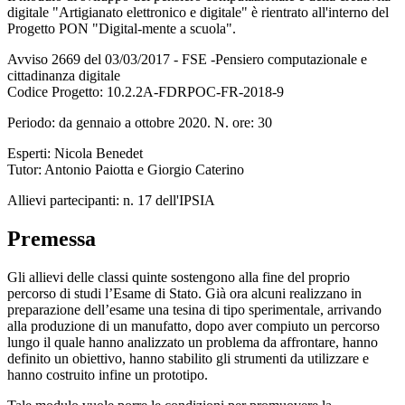
digitale
"
Artigianato elettronico e digitale
" è rientrato all'interno del
Progetto PON "Digital-mente a scuola".
Avviso 2669 del 03/03/2017 - FSE -Pensiero computazionale e
cittadinanza digitale
Codice Progetto: 10.2.2A-FDRPOC-FR-2018-9
Periodo: da gennaio a ottobre 2020. N. ore: 30
Esperti: Nicola Benedet
Tutor: Antonio Paiotta e Giorgio Caterino
Allievi partecipanti: n. 17 dell'IPSIA
Premessa
Gli allievi delle classi quinte sostengono alla fine del proprio
percorso di studi l’Esame di Stato. Già ora alcuni realizzano in
preparazione dell’esame una tesina di tipo sperimentale, arrivando
alla produzione di un manufatto, dopo aver compiuto un percorso
lungo il quale hanno analizzato un problema da affrontare, hanno
definito un obiettivo, hanno stabilito gli strumenti da utilizzare e
hanno costruito infine un prototipo.