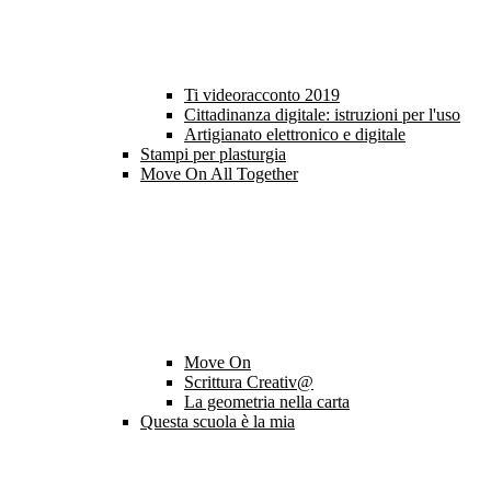
Ti videoracconto 2019
Cittadinanza digitale: istruzioni per l'uso
Artigianato elettronico e digitale
Stampi per plasturgia
Move On All Together
Move On
Scrittura Creativ@
La geometria nella carta
Questa scuola è la mia