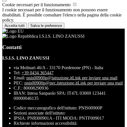
Cookie necessari per il funzionamento
I cookie necessari per il funzionamento non possono essere
disabilitati. È possibile consultare l'elenco nella pagina della cookie
policy.
Accetta tutti
Salva le preferenze
I.S.I.S. LINO ZANUSSI
Contatti
I.S.I.S. LINO ZANUSSI
via Molinari 46/A - 33170 Pordenone (PN) - Italia
Tel:
+39 0434 365447
Email:
pnis00900p@istruzione.it
Link per inviare una mail
PEC:
pnis00900p@pec.istruzione.it
Link per inviare una mail
C.F.: 80008290936
IBAN: Intesa Sanpaolo SPA: IT47L 03069 123441
00000046135
Codice meccanografico dell'istituto: PNIS00900P
Sezioni associate dell'istituto:
IPSIA: PNRI00901A - ITI MODA: PNTF009017
Richieste informazioni accessibilità: