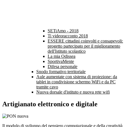
SETiAmo - 2018
Ti videoracconto 2018
ESSERE cittadini coinvolti e consapevoli:
progetto partecipato per il miglioramento
dell'Istituto scolastico
La mia Odissea
SportivaMente
Difesa personale
Snodo formativo territoriale
Aule aumentate con sistema di proiezione: da
tablet in condivisione schermo WiFi e da PC
tramite cavo
Nuova dorsale d'istituto e nuova rete wifi
Artigianato elettronico e digitale
Il modulo di s
viluppo del pensiero computazionale e della creatività