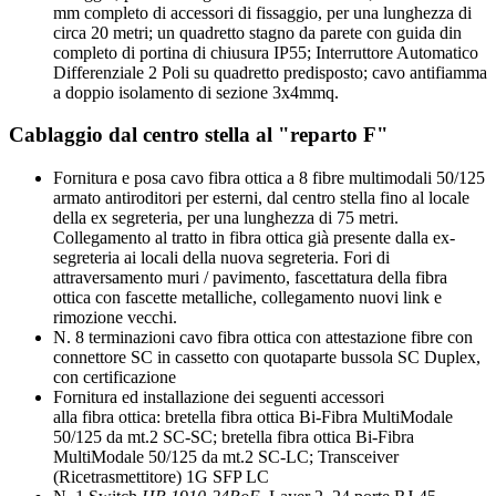
mm completo di accessori di fissaggio, per una lunghezza di
circa 20 metri; un quadretto stagno da parete con guida din
completo di portina di chiusura IP55; Interruttore Automatico
Differenziale 2 Poli su quadretto predisposto; cavo antifiamma
a doppio isolamento di sezione 3x4mmq.
Cablaggio dal centro stella al "reparto F"
Fornitura e posa cavo fibra ottica a 8 fibre multimodali 50/125
armato antiroditori per esterni, dal centro stella fino al locale
della ex segreteria, per una lunghezza di 75 metri.
Collegamento al tratto in fibra ottica già presente dalla ex-
segreteria ai locali della nuova segreteria. Fori di
attraversamento muri / pavimento, fascettatura della fibra
ottica con fascette metalliche, collegamento nuovi link e
rimozione vecchi.
N. 8 terminazioni cavo fibra ottica con attestazione fibre con
connettore SC in cassetto con quotaparte bussola SC Duplex,
con certificazione
Fornitura ed installazione dei seguenti accessori
alla fibra ottica: bretella fibra ottica Bi-Fibra MultiModale
50/125 da mt.2 SC-SC; bretella fibra ottica Bi-Fibra
MultiModale 50/125 da mt.2 SC-LC; Transceiver
(Ricetrasmettitore) 1G SFP LC