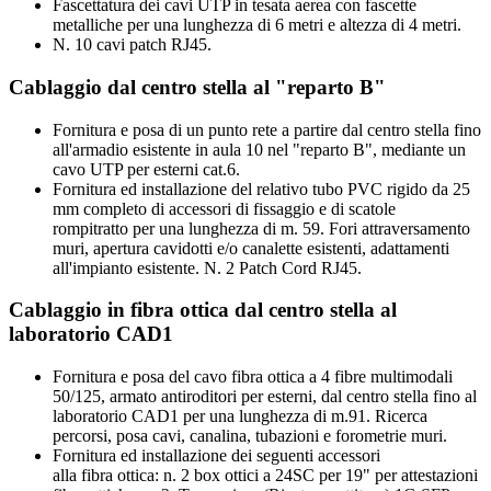
Fascettatura dei cavi UTP in tesata aerea con fascette
metalliche per una lunghezza di 6 metri e altezza di 4 metri.
N. 10 cavi patch RJ45.
Cablaggio dal centro stella al "reparto B"
Fornitura e posa di un punto rete a partire dal centro stella fino
all'armadio esistente in aula 10 nel "reparto B", mediante un
cavo UTP per esterni cat.6.
Fornitura ed installazione del relativo tubo PVC rigido da 25
mm completo di accessori di fissaggio e di scatole
rompitratto per una lunghezza di m. 59. Fori attraversamento
muri, apertura cavidotti e/o canalette esistenti, adattamenti
all'impianto esistente. N. 2 Patch Cord RJ45.
Cablaggio in fibra ottica dal centro stella al
laboratorio CAD1
Fornitura e posa del cavo fibra ottica a 4 fibre multimodali
50/125, armato antiroditori per esterni, dal centro stella fino al
laboratorio CAD1 per una lunghezza di m.91. Ricerca
percorsi, posa cavi, canalina, tubazioni e forometrie muri.
Fornitura ed installazione dei seguenti accessori
alla fibra ottica: n. 2 box ottici a 24SC per 19" per attestazioni