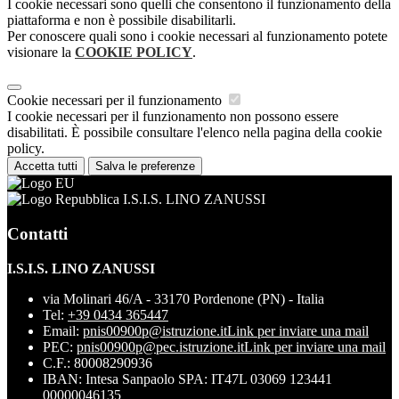
I cookie necessari sono quelli che consentono il funzionamento della
piattaforma e non è possibile disabilitarli.
Per conoscere quali sono i cookie necessari al funzionamento potete
visionare la
COOKIE POLICY
.
Cookie necessari per il funzionamento
I cookie necessari per il funzionamento non possono essere
disabilitati. È possibile consultare l'elenco nella pagina della cookie
policy.
Accetta tutti
Salva le preferenze
I.S.I.S. LINO ZANUSSI
Contatti
I.S.I.S. LINO ZANUSSI
via Molinari 46/A - 33170 Pordenone (PN) - Italia
Tel:
+39 0434 365447
Email:
pnis00900p@istruzione.it
Link per inviare una mail
PEC:
pnis00900p@pec.istruzione.it
Link per inviare una mail
C.F.: 80008290936
IBAN: Intesa Sanpaolo SPA: IT47L 03069 123441
00000046135