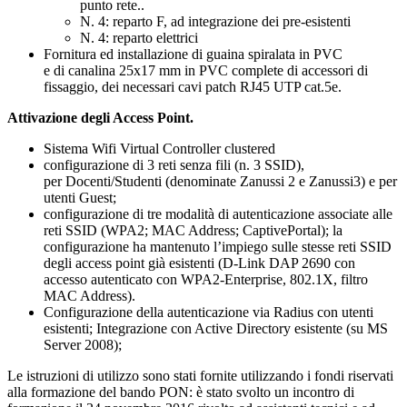
punto rete..
N. 4: reparto F, ad integrazione dei pre-esistenti
N. 4: reparto elettrici
Fornitura ed installazione di guaina spiralata in PVC
e di canalina 25x17 mm in PVC complete di accessori di
fissaggio, dei necessari cavi patch RJ45 UTP cat.5e.
Attivazione degli Access Point.
Sistema Wifi Virtual Controller clustered
configurazione di 3 reti senza fili (n. 3 SSID),
per Docenti/Studenti (denominate Zanussi 2 e Zanussi3) e per
utenti Guest;
configurazione di tre modalità di autenticazione associate alle
reti SSID (WPA2; MAC Address; CaptivePortal); la
configurazione ha mantenuto l’impiego sulle stesse reti SSID
degli access point già esistenti (D-Link DAP 2690 con
accesso autenticato con WPA2-Enterprise, 802.1X, filtro
MAC Address).
Configurazione della autenticazione via Radius con utenti
esistenti; Integrazione con Active Directory esistente (su MS
Server 2008);
Le istruzioni di utilizzo sono stati fornite utilizzando i fondi riservati
alla formazione del bando PON: è stato svolto un incontro di