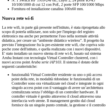
N. 1 Switch
HP 1910-24PoE
, Layer 2, 24 porte RJ-45
10/100/1000 di cui 12 con PoE, 2 porte SFP 100/1000 Mbps
Fornitura ed installazione canalina 100x60 mm.
Nuova rete wi-fi
La rete wifi, in parte già presente nell'istituto, è stata riprogettata allo
scopo di poterla utilizzare, non solo per l'impiego del registro
elettronico ma anche per permetterne l'uso nella normale attività
didattica, per creare un “ambiente didattico wireless”. Il progetto ha
previsto l’integrazione fra la pre-esistente rete wifi, che copriva solo
poche zone dell'istituto, e quella realizzata con i nuovi dispositivi.
E' stato installato un nuovo sitema di rete wi-fi, basato sul sistema
Aruba Instant con tecnologia Virtual Controller clustered, con i
nuovi access point
Aruba serie iAP103
. Il sistema è dotato delle
seguenti caratteristiche:
funzionalità Virtual Controller residente su uno o più access
point della rete, in modalità ridondata: le funzionalità di un
Controller sono ora virtualizzate nel cloud e integrate in ogni
singolo access point con il vantaggio di avere un’architettura
centralizzata senza l’obbligo di un controller hardware. Il
contoller virtuale è gestito attraverso il cloud attraverso una
interfaccia web utente. Il management gestito dal cloud
fornisce da un singolo punto centrale, la gestione e il controllo