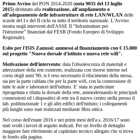
Primo Avviso
del PON 2014-2020 (
nota 9035 del 13 luglio
2015
) destinato alla
realizzazione, all’ampliamento o
all’adeguamento delle infrastrutture di rete LAN/WLAN
delle
scuole del I e del II ciclo su tutto il territorio nazionale. L'Avviso
rientra negli interventi dell'ASSE II "Infrastrutture per
l'istruzione" finanziati dal FESR (Fondo Europeo di Sviluppo
Regionale).
Esito per l'ISIS Zanussi: ammessi al finanziamento con € 15.000
sul progetto "Nuova dorsale d'istituto e nuova rete wifi".
Motivazione dell'intervento
: data l'obsolescenza di materiali e
attrezzature della rete esistente, realizzata con risorse interne nel
corso degli anni '90, si è reso necessario il rifacimento della stessa,
sia per la parte cablata che per la parte wifi, con la connessione di
tutte le aule e laboratori dell'istituto. E' stata in particolare
riprogettata e rifatta la dorsale della rete, ammodernando le principali
connessioni ed i dispositivi di rete tra il nuovo centro stella presso il
lab. polifunzionale 1 e gli altri edifici dell'istituto; i collegamenti
più lunghi sono stati realizzati mediante fibra ottica.
Nel corso dell'estate 2016 e nei primi mesi dell'a.s. 2016/17 sono
stati svolti i lavori di seguito indicati. Per un livello di dettaglio
maggiore fare riferimento al capitolato tecnico allegato che si trova
in fondo alla pagina.