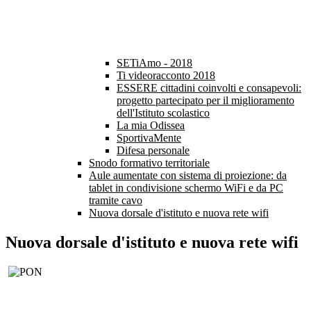
SETiAmo - 2018
Ti videoracconto 2018
ESSERE cittadini coinvolti e consapevoli:
progetto partecipato per il miglioramento
dell'Istituto scolastico
La mia Odissea
SportivaMente
Difesa personale
Snodo formativo territoriale
Aule aumentate con sistema di proiezione: da
tablet in condivisione schermo WiFi e da PC
tramite cavo
Nuova dorsale d'istituto e nuova rete wifi
Nuova dorsale d'istituto e nuova rete wifi