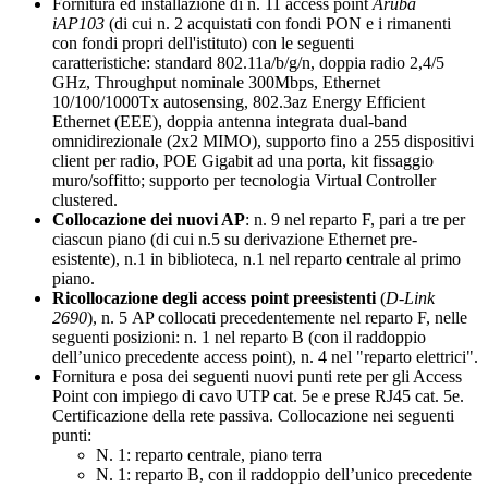
Fornitura ed installazione di n. 11 access point
Aruba
iAP103
(di cui n. 2 acquistati con fondi PON e i rimanenti
con fondi propri dell'istituto) con le seguenti
caratteristiche: standard 802.11a/b/g/n, doppia radio 2,4/5
GHz, Throughput nominale 300Mbps, Ethernet
10/100/1000Tx autosensing, 802.3az Energy Efficient
Ethernet (EEE), doppia antenna integrata dual-band
omnidirezionale (2x2 MIMO), supporto fino a 255 dispositivi
client per radio, POE Gigabit ad una porta, kit fissaggio
muro/soffitto; supporto per tecnologia Virtual Controller
clustered.
Collocazione dei nuovi AP
: n. 9 nel reparto F, pari a tre per
ciascun piano (di cui n.5 su derivazione Ethernet pre-
esistente), n.1 in biblioteca, n.1 nel reparto centrale al primo
piano.
Ricollocazione degli access point preesistenti
(
D-Link
2690
), n. 5 AP collocati precedentemente nel reparto F, nelle
seguenti posizioni: n. 1 nel reparto B (con il raddoppio
dell’unico precedente access point), n. 4 nel "reparto elettrici".
Fornitura e posa dei seguenti nuovi punti rete per gli Access
Point con impiego di cavo UTP cat. 5e e prese RJ45 cat. 5e.
Certificazione della rete passiva. Collocazione nei seguenti
punti:
N. 1: reparto centrale, piano terra
N. 1: reparto B, con il raddoppio dell’unico precedente