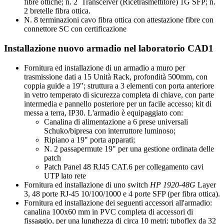
fibre ottiche; n. 2 Transceiver (Ricetrasmettitore) 1G SFP; n.
2 bretelle fibra ottica.
N. 8 terminazioni cavo fibra ottica con attestazione fibre con
connettore SC con certificazione
Installazione nuovo armadio nel laboratorio CAD1
Fornitura ed installazione di un armadio a muro per
trasmissione dati a 15 Unità Rack, profondità 500mm, con
coppia guide a 19"; struttura a 3 elementi con porta anteriore
in vetro temperato di sicurezza completa di chiave, con parte
intermedia e pannello posteriore per un facile accesso; kit di
messa a terra, IP30. L'armadio è equipaggiato con:
Canalina di alimentazione a 6 prese universali
Schuko/bipresa con interruttore luminoso;
Ripiano a 19" porta apparati;
N. 2 passapermute 19" per una gestione ordinata delle
patch
Patch Panel 48 RJ45 CAT.6 per collegamento cavi
UTP lato rete
Fornitura ed installazione di uno switch
HP 1920-48G
Layer
3, 48 porte RJ-45 10/100/1000 e 4 porte SFP (per fibra ottica).
Fornitura ed installazione dei seguenti accessori all'armadio:
canalina 100x60 mm in PVC completa di accessori di
fissaggio, per una lunghezza di circa 10 metri; tuboflex da 32