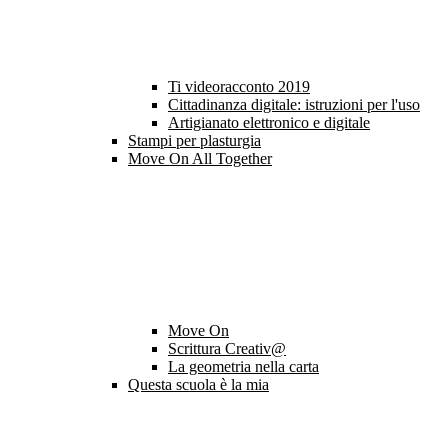
Ti videoracconto 2019
Cittadinanza digitale: istruzioni per l'uso
Artigianato elettronico e digitale
Stampi per plasturgia
Move On All Together
Move On
Scrittura Creativ@
La geometria nella carta
Questa scuola è la mia