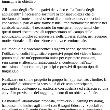
immagine in obiettivo.
Alla paura degli effetti negativi dei video e alla “tutela degli
adolescenti” è necessario sostituire la consapevolezza che ci
troviamo di fronte a nuovi sistemi di comunicazione, conosciuti e ri-
conoscibili al pari di altre forme testuali tradizionalmente inserite nei
curricola scolastici; è necessario far emergere l’opportunità che
questi nuovi sistemi testuali rappresentano nel campo delle
applicazioni logiche ed espressive, nella diversa abilità, nel recupero
motivazionale, nell’educazione emotiva e sentimentale.
Nel modulo “Ti videoracconto” i ragazzi hanno sperimentato
l’utilizzo di codici linguistico-espressivi propri dei video e hanno
potuto cogliere un’opportunità̀ unica per esprimere emozioni,
sensazioni e riflessioni rintracciando al contempo, nell'atto
medesimo del raccontare, i principi espressivi di questo tipo di
linguaggio.
Realizzare un simile progetto in gruppo ha rappresentato , inoltre, la
possibilità̀ di stimolare la sensibilità̀ di ciascun partecipante,
educando al contempo ad applicarsi con costanza ed efficacia ad una
attività̀ in previsione del raggiungimento di un obiettivo finale.
La modalità laboratoriale proposta, attraverso il learning by doing,
ha consentito inoltre agli allievi con Bisogni Educativi Speciali ed
agli allievi con Disturbi Specifici di Apprendimento di accedere ai