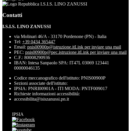
I.S.I.S. LINO ZANUSSI
Contatti
I.S.I.S. LINO ZANUSSI
via Molinari 46/A - 33170 Pordenone (PN) - Italia
Tel:
+39 0434 365447
Email:
pnis00900p@istruzione.it
Link per inviare una mail
PEC:
pnis00900p@pec.istruzione.it
Link per inviare una mail
C.F.: 80008290936
IBAN: Intesa Sanpaolo SPA: IT47L 03069 123441
00000046135
Codice meccanografico dell'istituto: PNIS00900P
Sezioni associate dell'istituto:
IPSIA: PNRI00901A - ITI MODA: PNTF009017
Richieste informazioni accessibilità:
accessibilita@isiszanussi.pn.it
IPSIA