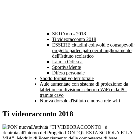
SETiAmo - 2018
Ti videoracconto 2018
ESSERE cittadini coinvolti e consapevoli:
progetto partecipato per il miglioramento
dell'Istituto scolastico
La mia Odissea
SportivaMente
Difesa personale
Snodo formativo territoriale
Aule aumentate con sistema di proiezione: da
tablet in condivisione schermo WiFi e da PC
tramite cavo
Nuova dorsale d'istituto e nuova rete wifi
Ti videoracconto 2018
L'attività "TI VIDEORACCONTO" è
rientrata all'interno del Progetto PON "QUESTA SCUOLA E' LA
MIA". Modulo di Potenziamento delle competenze di base.