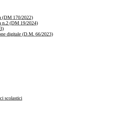
ica (DM 170/2022)
ica n.2 (DM 19/2024)
3)
ione digitale (D.M. 66/2023)
ci scolastici