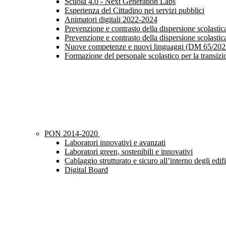
Scuola 4.0 - Next Generation Labs
Esperienza del Cittadino nei servizi pubblici
Animatori digitali 2022-2024
Prevenzione e contrasto della dispersione scolast
Prevenzione e contrasto della dispersione scolast
Nuove competenze e nuovi linguaggi (DM 65/202
Formazione del personale scolastico per la transiz
PON 2014-2020
Laboratori innovativi e avanzati
Laboratori green, sostenibili e innovativi
Cablaggio strutturato e sicuro all’interno degli edifi
Digital Board