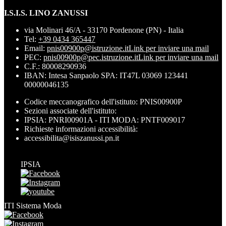
I.S.I.S. LINO ZANUSSI
via Molinari 46/A - 33170 Pordenone (PN) - Italia
Tel:
+39 0434 365447
Email:
pnis00900p@istruzione.it
Link per inviare una mail
PEC:
pnis00900p@pec.istruzione.it
Link per inviare una mail
C.F.: 80008290936
IBAN: Intesa Sanpaolo SPA: IT47L 03069 123441
00000046135
Codice meccanografico dell'istituto: PNIS00900P
Sezioni associate dell'istituto:
IPSIA: PNRI00901A - ITI MODA: PNTF009017
Richieste informazioni accessibilità:
accessibilita@isiszanussi.pn.it
IPSIA
ITI Sistema Moda