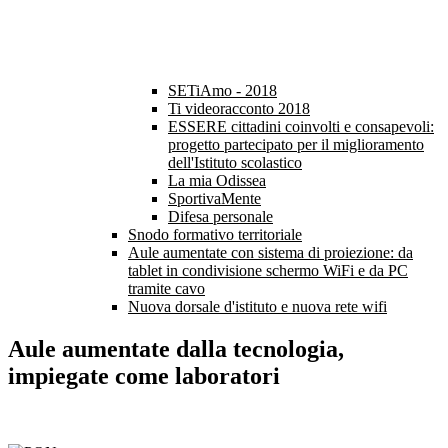
SETiAmo - 2018
Ti videoracconto 2018
ESSERE cittadini coinvolti e consapevoli:
progetto partecipato per il miglioramento
dell'Istituto scolastico
La mia Odissea
SportivaMente
Difesa personale
Snodo formativo territoriale
Aule aumentate con sistema di proiezione: da
tablet in condivisione schermo WiFi e da PC
tramite cavo
Nuova dorsale d'istituto e nuova rete wifi
Aule aumentate dalla tecnologia,
impiegate come laboratori