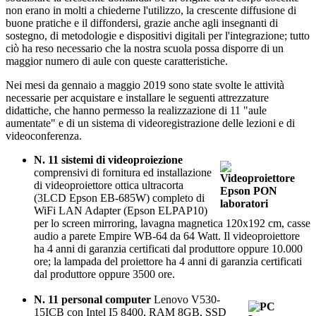
non erano in molti a chiederne l'utilizzo, la crescente diffusione di
buone pratiche e il diffondersi, grazie anche agli insegnanti di
sostegno, di metodologie e dispositivi digitali per l'integrazione; tutto
ciò ha reso necessario che la nostra scuola possa disporre di un
maggior numero di aule con queste caratteristiche.
Nei mesi da gennaio a maggio 2019 sono state svolte le attività
necessarie per acquistare e installare le seguenti attrezzature
didattiche, che hanno permesso la realizzazione di 11 "aule
aumentate" e di un sistema di videoregistrazione delle lezioni e di
videoconferenza.
N. 11 sistemi di videoproiezione
comprensivi di fornitura ed installazione
di videoproiettore ottica ultracorta
(3LCD Epson EB-685W) completo di
WiFi LAN Adapter (Epson ELPAP10)
per lo screen mirroring, lavagna magnetica 120x192 cm, casse
audio a parete Empire WB-64 da 64 Watt. Il videoproiettore
ha 4 anni di garanzia certificati dal produttore oppure 10.000
ore; la lampada del proiettore ha 4 anni di garanzia certificati
dal produttore oppure 3500 ore.
N. 11 personal computer
Lenovo V530-
15ICB con Intel I5 8400, RAM 8GB, SSD