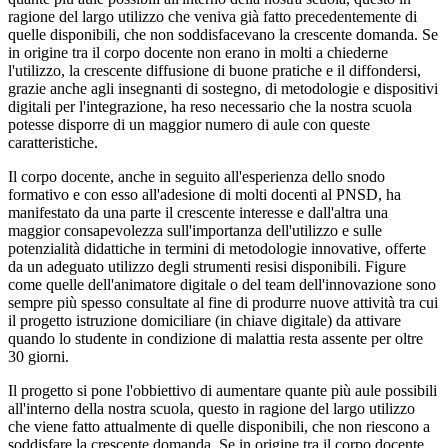
ragione del largo utilizzo che veniva già fatto precedentemente di
quelle disponibili, che non soddisfacevano la crescente domanda. Se
in origine tra il corpo docente non erano in molti a chiederne
l'utilizzo, la crescente diffusione di buone pratiche e il diffondersi,
grazie anche agli insegnanti di sostegno, di metodologie e dispositivi
digitali per l'integrazione, ha reso necessario che la nostra scuola
potesse disporre di un maggior numero di aule con queste
caratteristiche.
Il corpo docente, anche in seguito all'esperienza dello snodo
formativo e con esso all'adesione di molti docenti al PNSD, ha
manifestato da una parte il crescente interesse e dall'altra una
maggior consapevolezza sull'importanza dell'utilizzo e sulle
potenzialità didattiche in termini di metodologie innovative, offerte
da un adeguato utilizzo degli strumenti resisi disponibili. Figure
come quelle dell'animatore digitale o del team dell'innovazione sono
sempre più spesso consultate al fine di produrre nuove attività tra cui
il progetto istruzione domiciliare (in chiave digitale) da attivare
quando lo studente in condizione di malattia resta assente per oltre
30 giorni.
Il progetto si pone l'obbiettivo di aumentare quante più aule possibili
all'interno della nostra scuola, questo in ragione del largo utilizzo
che viene fatto attualmente di quelle disponibili, che non riescono a
soddisfare la crescente domanda. Se in origine tra il corpo docente