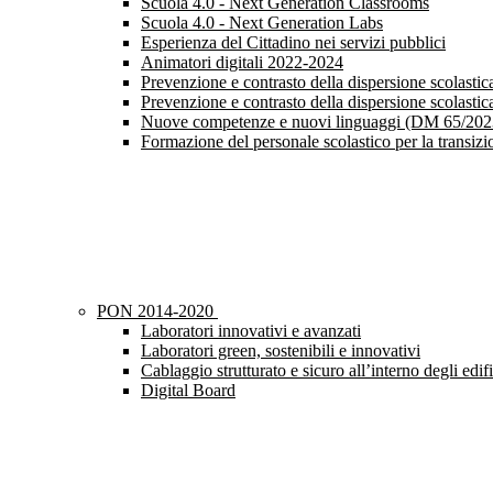
Scuola 4.0 - Next Generation Classrooms
Scuola 4.0 - Next Generation Labs
Esperienza del Cittadino nei servizi pubblici
Animatori digitali 2022-2024
Prevenzione e contrasto della dispersione scolast
Prevenzione e contrasto della dispersione scolast
Nuove competenze e nuovi linguaggi (DM 65/202
Formazione del personale scolastico per la transiz
PON 2014-2020
Laboratori innovativi e avanzati
Laboratori green, sostenibili e innovativi
Cablaggio strutturato e sicuro all’interno degli edifi
Digital Board