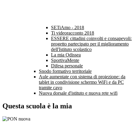
SETiAmo - 2018
Ti videoracconto 2018
ESSERE cittadini coinvolti e consapevoli:
progetto partecipato per il miglioramento
dell'Istituto scolastico
La mia Odissea
SportivaMente
Difesa personale
Snodo formativo territoriale
Aule aumentate con sistema di proiezione: da
tablet in condivisione schermo WiFi e da PC
tramite cavo
Nuova dorsale d'istituto e nuova rete wifi
Questa scuola è la mia