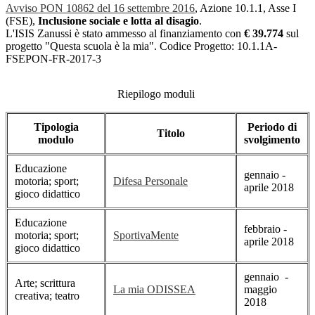
Avviso PON 10862 del 16 settembre 2016
, Azione 10.1.1, Asse I
(FSE),
Inclusione sociale e lotta al disagio
.
L'ISIS Zanussi è stato ammesso al finanziamento con
€ 39.774
sul
progetto "Questa scuola è la mia". Codice Progetto: 10.1.1A-
FSEPON-FR-2017-3
Riepilogo moduli
Tipologia
Periodo di
Titolo
modulo
svolgimento
Educazione
gennaio -
motoria; sport;
Difesa Personale
aprile 2018
gioco didattico
Educazione
febbraio -
motoria; sport;
SportivaMente
aprile 2018
gioco didattico
gennaio -
Arte; scrittura
La mia ODISSEA
maggio
creativa; teatro
2018