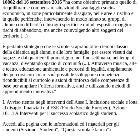
10862 del 16 settembre 2016
"ha come obiettivo primario quello di
riequilibrare e compensare situazioni di svantaggio socio-
economico, in zone particolarmente disagiate, nelle aree a rischio e
in quelle periferiche, intervenendo in modo mirato su gruppi di
alunni con difficoltà e bisogni specifici e quindi esposti a maggiori
rischi di abbandono, ma anche coinvolgendo altri soggetti del
territorio (...)
È pertanto strategico che le scuole si aprano oltre i tempi classici
della didattica agli alunni e alle loro famiglie, per essere vissuti dai
ragazzi e dal quartiere il pomeriggio, nei fine settimana, nei tempi di
vacanza, diventando spazio di comunità (...). Attraverso musica, arte
e teatro, educazione ambientale e percorsi di legalità, ampliamento
dei percorsi curriculari sarà possibile sviluppare competenze
riconducibili al curricolo e azioni di rinforzo delle competenze di
base per ampliare l’offerta formativa, anche utilizzando metodi di
apprendimento innovativi."
L'Avviso rientra negli interventi dell'Asse I, Inclusione sociale e lotta
al disagio, finanziati dal FSE (Fondo Sociale Europeo), Azione
10.1.1A Interventi per il successo scolastico degli studenti.
Accedi alla pagina con le informazioni ed i materiali per gli
studenti (Sezione "Studenti", "Questa scuola è la mia")