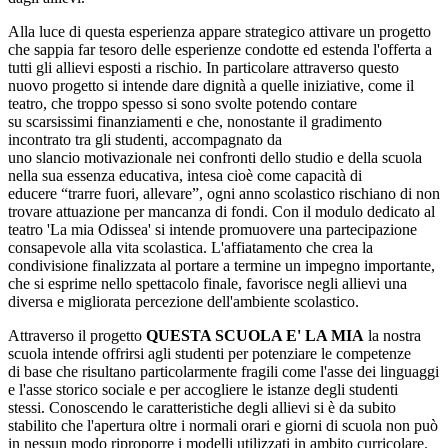
Alla luce di questa esperienza appare strategico attivare un progetto
che sappia far tesoro delle esperienze condotte ed estenda l'offerta a
tutti gli allievi esposti a rischio. In particolare attraverso questo
nuovo progetto si intende dare dignità a quelle iniziative, come il
teatro, che troppo spesso si sono svolte potendo contare
su scarsissimi finanziamenti e che, nonostante il gradimento
incontrato tra gli studenti, accompagnato da
uno slancio motivazionale nei confronti dello studio e della scuola
nella sua essenza educativa, intesa cioè come capacità di
educere “trarre fuori, allevare”, ogni anno scolastico rischiano di non
trovare attuazione per mancanza di fondi. Con il modulo dedicato al
teatro 'La mia Odissea' si intende promuovere una partecipazione
consapevole alla vita scolastica. L'affiatamento che crea la
condivisione finalizzata al portare a termine un impegno importante,
che si esprime nello spettacolo finale, favorisce negli allievi una
diversa e migliorata percezione dell'ambiente scolastico.
Attraverso il progetto
QUESTA SCUOLA E' LA MIA
la nostra
scuola intende offrirsi agli studenti per potenziare le competenze
di base che risultano particolarmente fragili come l'asse dei linguaggi
e l'asse storico sociale e per accogliere le istanze degli studenti
stessi. Conoscendo le caratteristiche degli allievi si è da subito
stabilito che l'apertura oltre i normali orari e giorni di scuola non può
in nessun modo riproporre i modelli utilizzati in ambito curricolare.