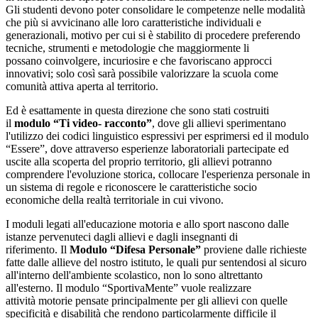
Gli studenti devono poter consolidare le competenze nelle modalità
che più si avvicinano alle loro caratteristiche individuali e
generazionali, motivo per cui si è stabilito di procedere preferendo
tecniche, strumenti e metodologie che maggiormente li
possano coinvolgere, incuriosire e che favoriscano approcci
innovativi; solo così sarà possibile valorizzare la scuola come
comunità attiva aperta al territorio.
Ed è esattamente in questa direzione che sono stati costruiti
il
modulo “Ti video- racconto”
, dove gli allievi sperimentano
l'utilizzo dei codici linguistico espressivi per esprimersi ed il modulo
“Essere”, dove attraverso esperienze laboratoriali partecipate ed
uscite alla scoperta del proprio territorio, gli allievi potranno
comprendere l'evoluzione storica, collocare l'esperienza personale in
un sistema di regole e riconoscere le caratteristiche socio
economiche della realtà territoriale in cui vivono.
I moduli legati all'educazione motoria e allo sport nascono dalle
istanze pervenuteci dagli allievi e dagli insegnanti di
riferimento. Il
Modulo “Difesa Personale”
proviene dalle richieste
fatte dalle allieve del nostro istituto, le quali pur sentendosi al sicuro
all'interno dell'ambiente scolastico, non lo sono altrettanto
all'esterno. Il modulo “SportivaMente” vuole realizzare
attività motorie pensate principalmente per gli allievi con quelle
specificità e disabilità che rendono particolarmente difficile il