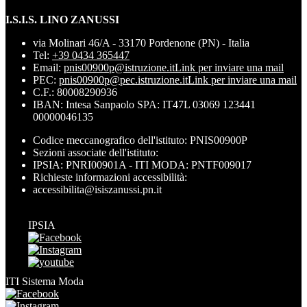
I.S.I.S. LINO ZANUSSI
via Molinari 46/A - 33170 Pordenone (PN) - Italia
Tel:
+39 0434 365447
Email:
pnis00900p@istruzione.it
Link per inviare una mail
PEC:
pnis00900p@pec.istruzione.it
Link per inviare una mail
C.F.: 80008290936
IBAN: Intesa Sanpaolo SPA: IT47L 03069 123441
00000046135
Codice meccanografico dell'istituto: PNIS00900P
Sezioni associate dell'istituto:
IPSIA: PNRI00901A - ITI MODA: PNTF009017
Richieste informazioni accessibilità:
accessibilita@isiszanussi.pn.it
IPSIA
ITI Sistema Moda