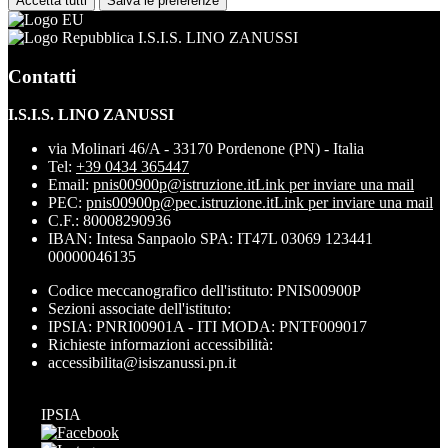
Accetta tutti
Salva le preferenze
I.S.I.S. LINO ZANUSSI
Contatti
I.S.I.S. LINO ZANUSSI
via Molinari 46/A - 33170 Pordenone (PN) - Italia
Tel:
+39 0434 365447
Email:
pnis00900p@istruzione.it
Link per inviare una mail
PEC:
pnis00900p@pec.istruzione.it
Link per inviare una mail
C.F.: 80008290936
IBAN: Intesa Sanpaolo SPA: IT47L 03069 123441
00000046135
Codice meccanografico dell'istituto: PNIS00900P
Sezioni associate dell'istituto:
IPSIA: PNRI00901A - ITI MODA: PNTF009017
Richieste informazioni accessibilità:
accessibilita@isiszanussi.pn.it
IPSIA