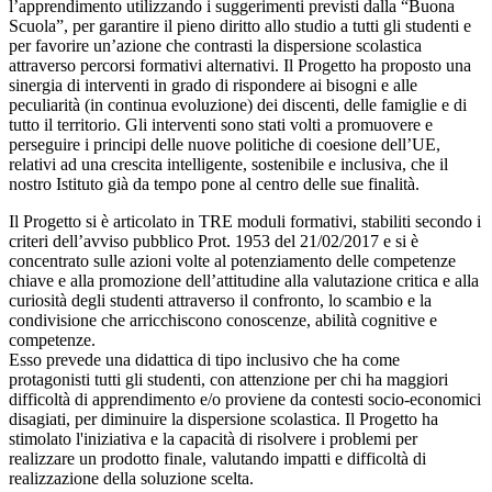
l’apprendimento utilizzando i suggerimenti previsti dalla “Buona
Scuola”, per garantire il pieno diritto allo studio a tutti gli studenti e
per favorire un’azione che contrasti la dispersione scolastica
attraverso percorsi formativi alternativi. Il Progetto ha proposto una
sinergia di interventi in grado di rispondere ai bisogni e alle
peculiarità (in continua evoluzione) dei discenti, delle famiglie e di
tutto il territorio. Gli interventi sono stati volti a promuovere e
perseguire i principi delle nuove politiche di coesione dell’UE,
relativi ad una crescita intelligente, sostenibile e inclusiva, che il
nostro Istituto già da tempo pone al centro delle sue finalità.
Il Progetto si è articolato in TRE moduli formativi, stabiliti secondo i
criteri dell’avviso pubblico Prot. 1953 del 21/02/2017 e si è
concentrato sulle azioni volte al potenziamento delle competenze
chiave e alla promozione dell’attitudine alla valutazione critica e alla
curiosità degli studenti attraverso il confronto, lo scambio e la
condivisione che arricchiscono conoscenze, abilità cognitive e
competenze.
Esso prevede una didattica di tipo inclusivo che ha come
protagonisti tutti gli studenti, con attenzione per chi ha maggiori
difficoltà di apprendimento e/o proviene da contesti socio-economici
disagiati, per diminuire la dispersione scolastica. Il Progetto ha
stimolato l'iniziativa e la capacità di risolvere i problemi per
realizzare un prodotto finale, valutando impatti e difficoltà di
realizzazione della soluzione scelta.