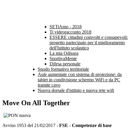
SETiAmo - 2018
Ti videoracconto 2018
ESSERE cittadini coinvolti e consapevoli:
progetto partecipato per il miglioramento
dell'Istituto scolastico
La mia Odissea
SportivaMente
Difesa personale
Snodo formativo territoriale
Aule aumentate con sistema di proiezione: da
tablet in condivisione schermo WiFi e da PC
tramite cavo
Nuova dorsale d'istituto e nuova rete wifi
Move On All Together
Avviso 1953 del 21/02/2017 -
FSE - Competenze di base